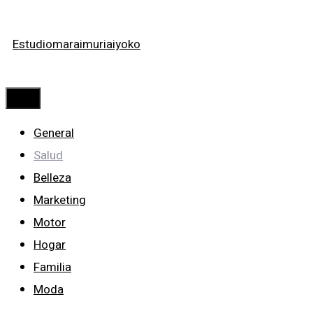
Saltar
Estudiomaraimuriaiyoko
al
contenido
Menú
General
Salud
Belleza
Marketing
Motor
Hogar
Familia
Moda