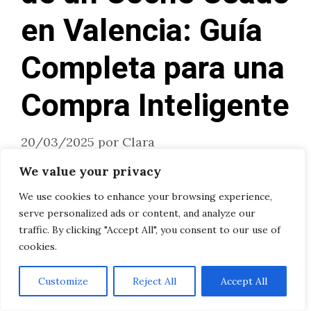
en Valencia: Guía
Completa para una
Compra Inteligente
20/03/2025
por
Clara
We value your privacy
Comprar un coche usado en Valencia puede
We use cookies to enhance your browsing experience,
ser una excelente decisión para ahorrar
serve personalized ads or content, and analyze our
traffic. By clicking "Accept All", you consent to our use of
dinero y encontrar un vehículo que se
cookies.
ajuste a tus necesidades. Sin embargo, para
asegurarte de que estás haciendo una
Customize
Reject All
Accept All
inversión segura, es fundamental