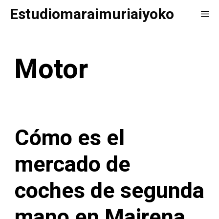
Saltar
Estudiomaraimuriaiyoko
Me
al
contenido
Motor
Cómo es el
mercado de
coches de segunda
mano en Mairena