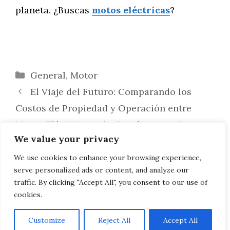
planeta. ¿Buscas
motos eléctricas
?
Categorías
General
,
Motor
El Viaje del Futuro: Comparando los
Costos de Propiedad y Operación entre
Motos Eléctricas y de Gasolina para Largos
We value your privacy
Recorridos
Explorando la Paz Interior: Beneficios de
We use cookies to enhance your browsing experience,
serve personalized ads or content, and analyze our
los Retiros de Mandalas y Meditación
traffic. By clicking "Accept All", you consent to our use of
cookies.
Customize
Reject All
Accept All
AVISO LEGAL, POLITICA DE PRIVACIDAD, COOKIES