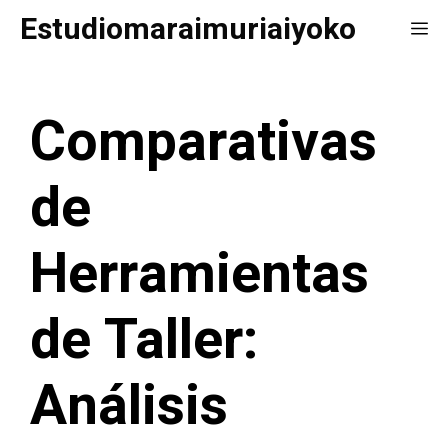
Saltar
Estudiomaraimuriaiyoko
Me
al
contenido
Comparativas
de
Herramientas
de Taller:
Análisis