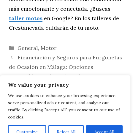
más emocionante y conectada. ¿Buscas
taller motos
en Google? En los talleres de
Crestanevada cuidarán de tu moto.
Categorías
General
,
Motor
Financiación y Seguros para Furgonetas
de Ocasión en Málaga: Opciones
Disponibles y Cómo Elegir la Mejor
We value your privacy
Historias de Restauración: Documentar
el proceso de restauración de motocicletas
We use cookies to enhance your browsing experience,
serve personalized ads or content, and analyze our
clásicas
traffic. By clicking "Accept All", you consent to our use of
cookies.
Customize
Reject All
Accept All