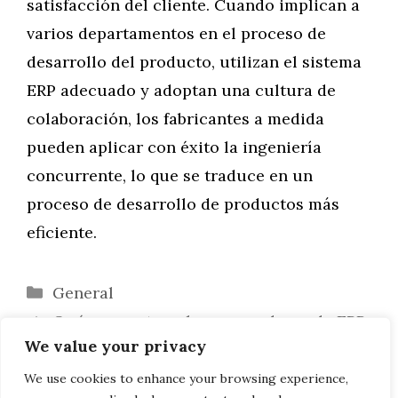
satisfacción del cliente. Cuando implican a
varios departamentos en el proceso de
desarrollo del producto, utilizan el sistema
ERP adecuado y adoptan una cultura de
colaboración, los fabricantes a medida
pueden aplicar con éxito la ingeniería
concurrente, lo que se traduce en un
proceso de desarrollo de productos más
eficiente.
Categorías
General
Qué preguntar a los proveedores de ERP
We value your privacy
al comprar un sistema ERP: primera parte
Cómo utilizar la ingeniería concurrente
We use cookies to enhance your browsing experience,