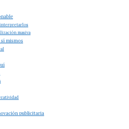
ionable
 interpretarlos
lización masiva
r sí mismos
al
quí
o
s
reatividad
ovación publicitaria