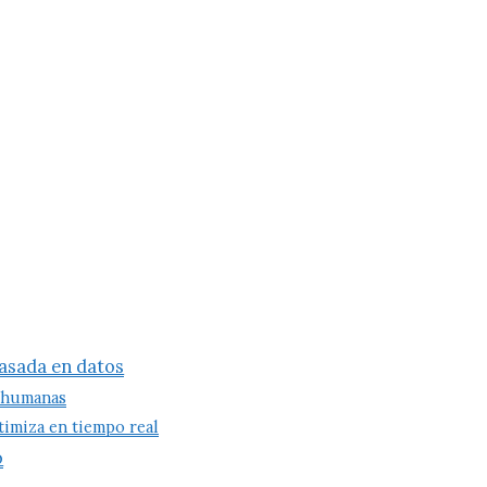
basada en datos
 humanas
ptimiza en tiempo real
o