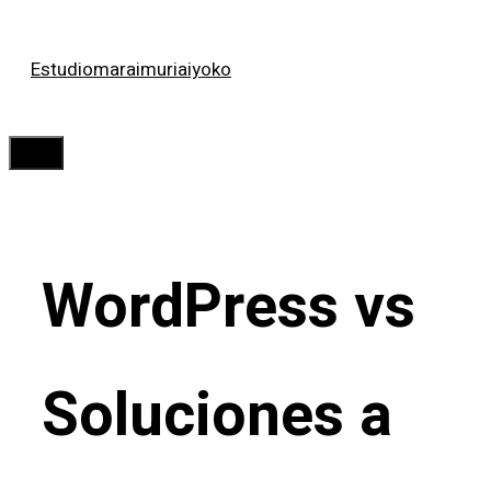
Saltar
Estudiomaraimuriaiyoko
al
contenido
Menú
WordPress vs
Soluciones a