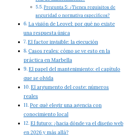
Pregunta 5: ¿Tienes requisitos de
seguridad o normativa específicos?
La visión de Leovel: por qué no existe
una respuesta única
El factor invisible: la ejecución
Casos reales: cómo se ve esto en la
práctica en Marbella
El papel del mantenimiento: el capítulo
que se olvida
El argumento del coste: números
reales
Por qué elegir una agencia con
conocimiento local
El futuro: ¿hacia dónde va el diseño web
en 2026 y más allá?