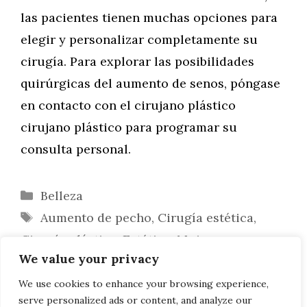
las pacientes tienen muchas opciones para
elegir y personalizar completamente su
cirugía. Para explorar las posibilidades
quirúrgicas del aumento de senos, póngase
en contacto con el cirujano plástico
cirujano plástico para programar su
consulta personal.
Categorías
Belleza
Etiquetas
Aumento de pecho
,
Cirugía estética
,
Cirugía plástica
,
Estética
,
Mujer
We value your privacy
Empieza el 2020 con un nuevo look
Todo lo que necesitas saber sobre
We use cookies to enhance your browsing experience,
serve personalized ads or content, and analyze our
Invisalign