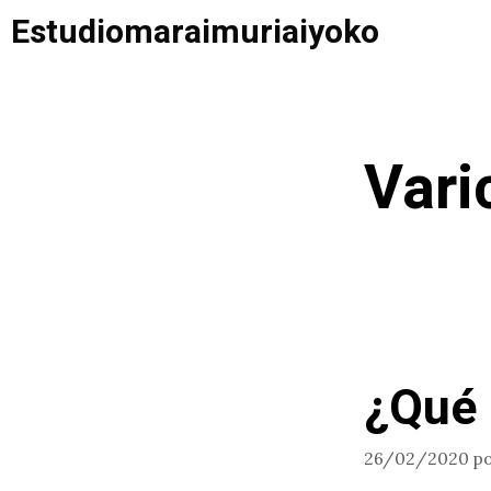
Saltar
Estudiomaraimuriaiyoko
al
contenido
Vari
¿Qué 
26/02/2020
p