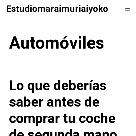
Saltar
Estudiomaraimuriaiyoko
Me
al
contenido
Automóviles
Lo que deberías
saber antes de
comprar tu coche
de segunda mano