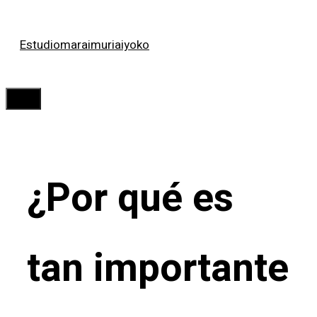
Saltar
Estudiomaraimuriaiyoko
al
contenido
Menú
¿Por qué es
tan importante