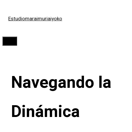
Saltar
Estudiomaraimuriaiyoko
al
contenido
Menú
Navegando la
Dinámica