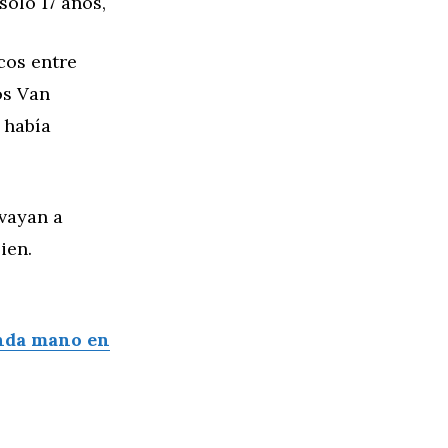
sólo 17 años,
cos entre
os Van
 había
 vayan a
ien.
nda mano en