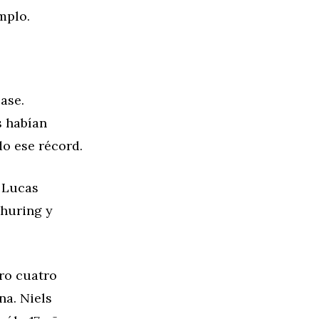
mplo.
ase.
s habían
o ese récord.
 Lucas
churing y
ro cuatro
na. Niels