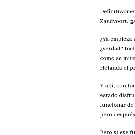
Definitivame
Zandvoort. ¡¡¡
¿Ya empieza 
¿verdad? Incl
como se mire
Holanda el p
Y allí, con t
estado disfr
funcionar de 
pero después 
Pero si ese 