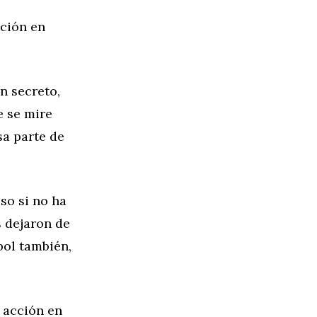
cción en
n secreto,
e se mire
a parte de
so si no ha
 dejaron de
bol también,
 acción en