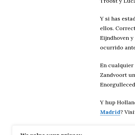
Troost y Luca
Y si has esta
ellos. Corre
Eijndhoven y
ocurrido ante
En cualquier
Zandvoort un 
Enorgulleced 
Y hup Hollan
Madrid
? Vis