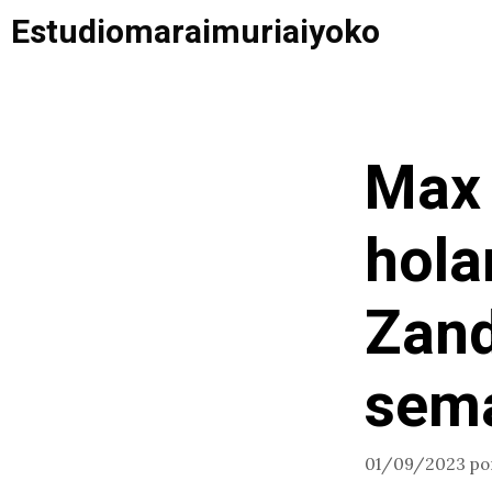
Saltar
Estudiomaraimuriaiyoko
al
contenido
Max 
hola
Zand
sem
01/09/2023
po