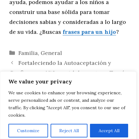
ayuda, podemos ayudar a los niños a
construir una base sólida para tomar
decisiones sabias y consideradas a lo largo
de su vida. ¿Buscas
frases para un hijo
?
Categorías
Familia
,
General
Fortaleciendo la Autoaceptación y
Confianza en Niños y Adolescentes a Través
We value your privacy
de las Palabras
Palabras Clave para Fomentar el Cuidado
We use cookies to enhance your browsing experience,
serve personalized ads or content, and analyze our
de la Salud Mental y Física en los Niños
traffic. By clicking "Accept All", you consent to our use of
cookies.
Customize
Reject All
Accept All
AVISO LEGAL, POLITICA DE PRIVACIDAD, COOKIES