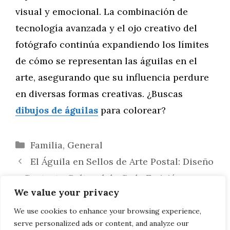
visual y emocional. La combinación de
tecnología avanzada y el ojo creativo del
fotógrafo continúa expandiendo los límites
de cómo se representan las águilas en el
arte, asegurando que su influencia perdure
en diversas formas creativas. ¿Buscas
dibujos de águilas
para colorear?
Categorías
Familia
,
General
El Águila en Sellos de Arte Postal: Diseño
y Contexto Cultural de Cada Emisión
We value your privacy
Desarrollo de un Portafolio Artístico con
Temática de Águilas: Guía Completa para
We use cookies to enhance your browsing experience,
serve personalized ads or content, and analyze our
Artistas