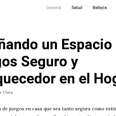
General
Salud
Belleza
ñando un Espacio
os Seguro y
quecedor en el Ho
or
Clara
a de juegos en casa que sea tanto segura como esti