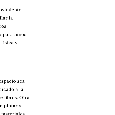
movimiento.
lar la
ros,
a para niños
física y
espacio sea
dicado a la
e libros. Otra
, pintar y
 materiales