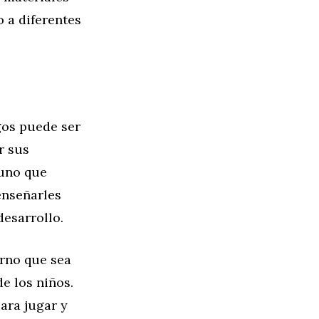
 a diferentes
egos puede ser
r sus
 uno que
enseñarles
desarrollo.
orno que sea
e los niños.
ara jugar y