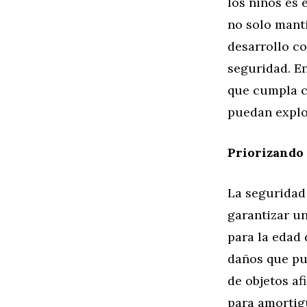
los niños es 
no solo mant
desarrollo co
seguridad. E
que cumpla c
puedan explor
Priorizando 
La seguridad 
garantizar u
para la edad
daños que pue
de objetos af
para amortigu