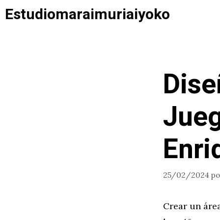
Saltar
Estudiomaraimuriaiyoko
al
contenido
Dise
Jueg
Enri
25/02/2024
p
Crear un áre