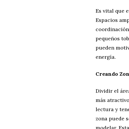
Es vital que 
Espacios ampl
coordinación 
pequeños tob
pueden motiva
energía.
Creando Zon
Dividir el ár
más atractivo
lectura y ten
zona puede se
modelar. Est