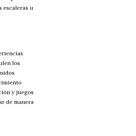
a escaleras u
eriencias
ulen los
onidos
ecimiento
ción y juegos
sar de manera