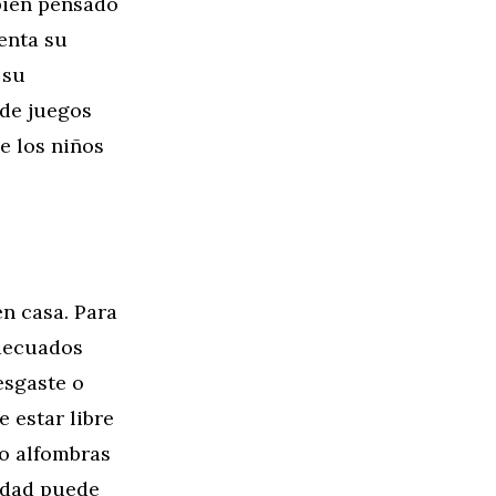
 bien pensado
enta su
 su
 de juegos
e los niños
en casa. Para
adecuados
esgaste o
 estar libre
 o alfombras
ridad puede