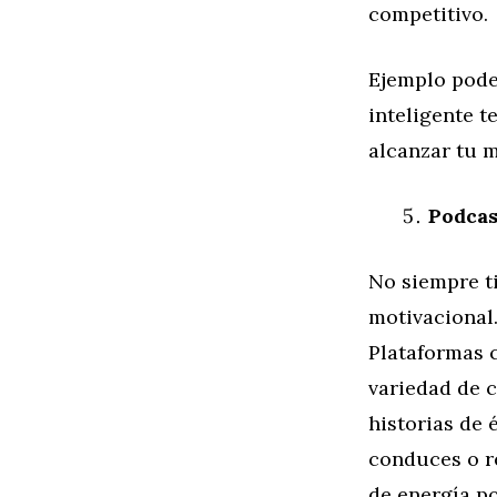
competitivo.
Ejemplo poder
inteligente t
alcanzar tu m
Podcas
No siempre ti
motivacional.
Plataformas 
variedad de 
historias de 
conduces o r
de energía po