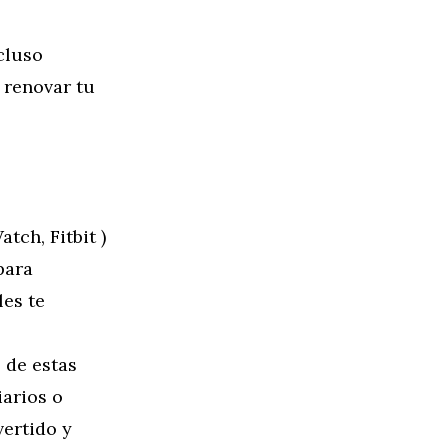
cluso
 renovar tu
tch, Fitbit )
para
les te
 de estas
iarios o
vertido y