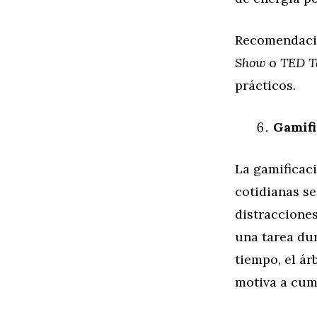
Recomendació
Show
o
TED Ta
prácticos.
Gamifi
La gamificaci
cotidianas se
distracciones
una tarea du
tiempo, el ár
motiva a cump