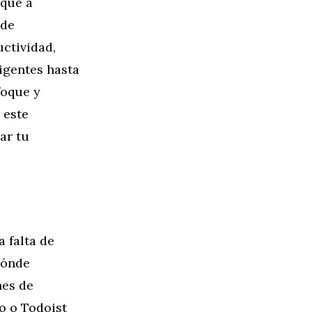
 que a
ede
ctividad,
igentes hasta
foque y
 este
ar tu
 falta de
dónde
nes de
o o Todoist