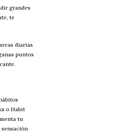
idir grandes
te, te
areas diarias
 ganas puntos
cante.
hábitos
ks o Habit
umenta tu
a sensación