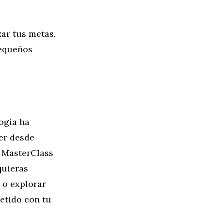
zar tus metas,
Pequeños
ogía ha
er desde
 MasterClass
quieras
 o explorar
etido con tu