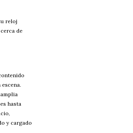
u reloj
 cerca de
 contenido
n escena.
 amplia
les hasta
cio,
do y cargado