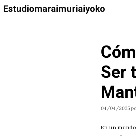
Saltar
Estudiomaraimuriaiyoko
al
contenido
Cómo
Ser 
Mant
04/04/2025
p
En un mundo 