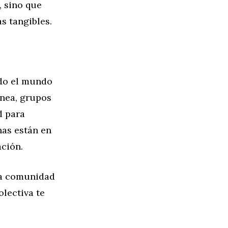
, sino que
s tangibles.
odo el mundo
ínea, grupos
d para
nas están en
ción.
una comunidad
olectiva te