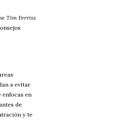
he Tim Ferriss
consejos
areas
dan a evitar
e enfocas en
antes de
tración y te