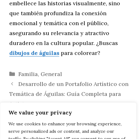
embellece las historias visualmente, sino
que también profundiza la conexión
emocional y temática con el público,
asegurando su relevancia y atractivo
duradero en la cultura popular. ¿Buscas
dibujos de águilas
para colorear?
Categorías
Familia
,
General
Desarrollo de un Portafolio Artístico con
Temática de Águilas: Guía Completa para
Artistas
We value your privacy
Tendencias en la Comercialización de
Imágenes de Águilas: De la Ropa a la
We use cookies to enhance your browsing experience,
serve personalized ads or content, and analyze our
Decoración del Hogar
traffic. By clicking "Accept All", you consent to our use of