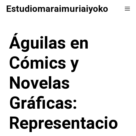
Saltar
Estudiomaraimuriaiyoko
Me
al
contenido
Águilas en
Cómics y
Novelas
Gráficas:
Representacio